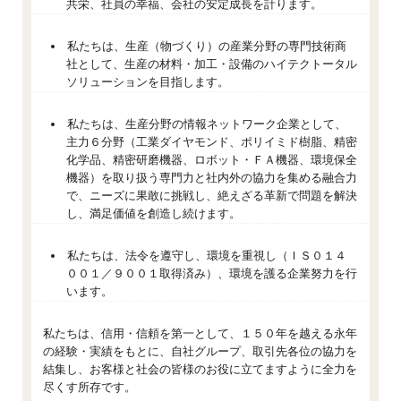
共栄、社員の幸福、会社の安定成長を計ります。
私たちは、生産（物づくり）の産業分野の専門技術商
社として、生産の材料・加工・設備のハイテクトータル
ソリューションを目指します。
私たちは、生産分野の情報ネットワーク企業として、
主力６分野（工業ダイヤモンド、ポリイミド樹脂、精密
化学品、精密研磨機器、ロボット・ＦＡ機器、環境保全
機器）を取り扱う専門力と社内外の協力を集める融合力
で、ニーズに果敢に挑戦し、絶えざる革新で問題を解決
し、満足価値を創造し続けます。
私たちは、法令を遵守し、環境を重視し（ＩＳ０１４
００１／９００１取得済み）、環境を護る企業努力を行
います。
私たちは、信用・信頼を第一として、１５０年を越える永年
の経験・実績をもとに、自社グループ、取引先各位の協力を
結集し、お客様と社会の皆様のお役に立てますように全力を
尽くす所存です。