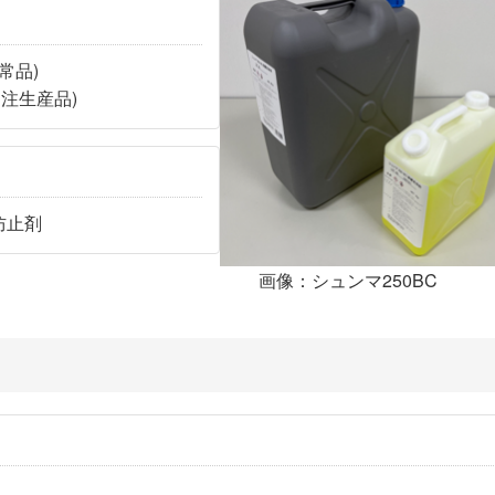
常品)
受注生産品)
防止剤
画像：シュンマ250BC