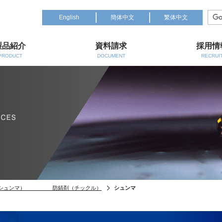
English
簡体中文
繁体中文
製品紹介
資料請求
採用情
PRODUCT
DOCUMENT
RECRUI
（シュンマ） 防錆剤（チックル）
シュンマ