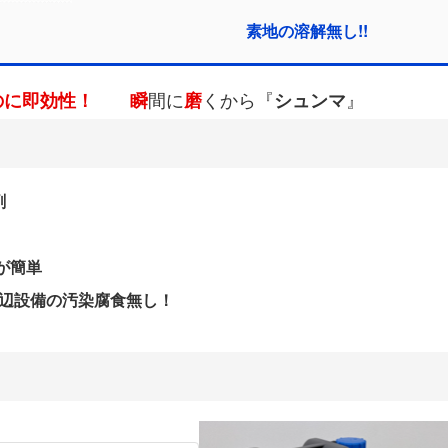
の溶解無し!!
効性！
瞬
間に
磨
くから『
シュンマ
』
剤
が簡単
周辺設備の汚染腐食無し！