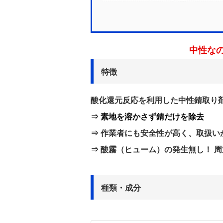
素地
中性なのに即
特徴
酸化還元反応を利用した中性錆取り
⇒
素地を溶かさず錆だけを除去
⇒ 作業者にも安全性が高く、取扱い
⇒ 酸霧（ヒューム）の発生無し！ 
種類・成分