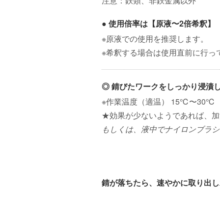
注意：鉄類、非鉄金属以外
● 使用倍率は【原液〜2倍希釈】
※原液での使用を推奨します。
※希釈する場合は使用直前に行っ
◎ 錆びたワークをしっかり浸漬
※作業温度（適温） 15℃〜30℃
★効果が少ないようであれば、加
もしくは、液中でナイロンブラシ
錆が落ちたら、速やかに取り出し