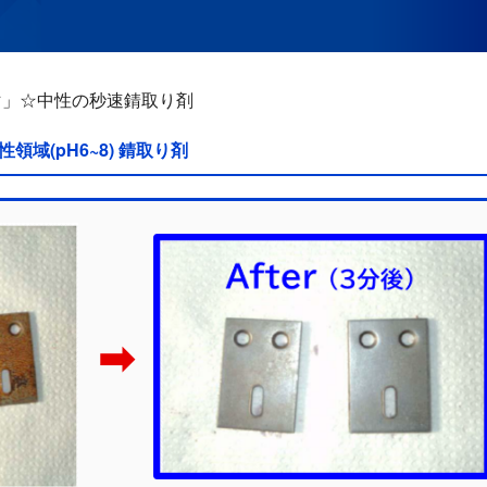
マ」☆中性の秒速錆取り剤
領域(pH6~8) 錆取り剤
➡